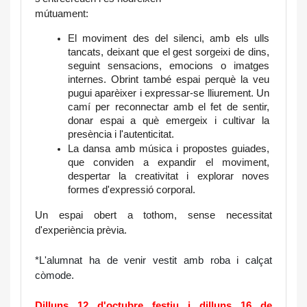
mútuament:
El moviment des del silenci, amb els ulls 
tancats, deixant que el gest sorgeixi de dins, 
seguint sensacions, emocions o imatges 
internes. Obrint també espai perquè la veu 
pugui aparèixer i expressar-se lliurement. Un 
camí per reconnectar amb el fet de sentir, 
donar espai a què emergeix i cultivar la 
presència i l'autenticitat.
La dansa amb música i propostes guiades, 
que conviden a expandir el moviment, 
despertar la creativitat i explorar noves 
formes d'expressió corporal.
Un espai obert a tothom, sense necessitat 
d'experiència prèvia.
*L'alumnat ha de venir vestit amb roba i calçat 
còmode.
Dilluns 12 d'octubre festiu i dilluns 16 de 