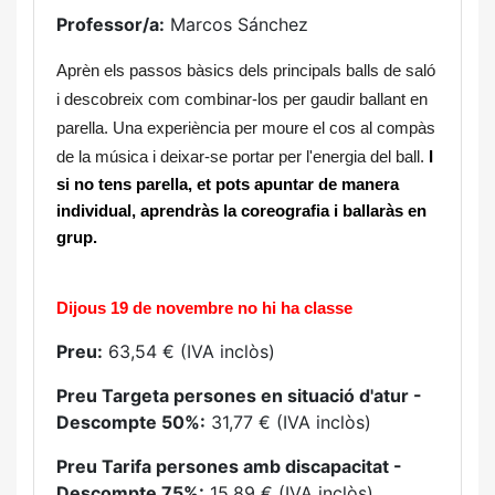
Professor/a:
Marcos Sánchez
Aprèn els passos bàsics dels principals balls de saló 
i descobreix com combinar-los per gaudir ballant en 
parella. Una experiència per moure el cos al compàs 
de la música i deixar-se portar per l'energia del ball. 
I 
si no tens parella, et pots apuntar de manera 
individual, aprendràs la coreografia i ballaràs en 
grup.
Dijous 19 de novembre no hi ha classe
Preu:
63,54 € (IVA inclòs)
Preu Targeta persones en situació d'atur -
Descompte 50%:
31,77 € (IVA inclòs)
Preu Tarifa persones amb discapacitat -
Descompte 75%:
15,89 € (IVA inclòs)