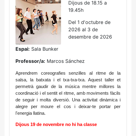
Dijous de 18.15 a
19.45h
Del 1 d'octubre de
2026 al 3 de
desembre de 2026
Espai:
Sala Bunker
Professor/a:
Marcos Sánchez
Aprendrem coreografies senzilles al ritme de la 
salsa, la batxata i el txa-txa-txa. Aquest taller et 
permetrà gaudir de la música mentre millores la 
coordinació i el sentit el ritme, amb moviments fàcils 
de seguir i molta diversió. Una activitat dinàmica i 
alegre per moure el cos i deixar-te portar per 
l'energia llatina.
Dijous 19 de novembre no hi ha classe