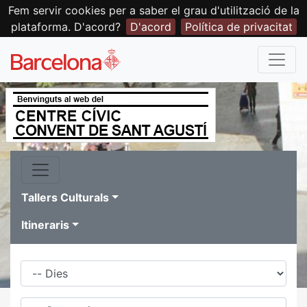
Fem servir cookies per a saber el grau d'utilització de la
plataforma. D'acord?
D'acord
Política de privacitat
Tallers Culturals
Itineraris
Dies
Família