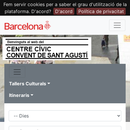
Fem servir cookies per a saber el grau d'utilització de la
plataforma. D'acord?
D'acord
Política de privacitat
Tallers Culturals
Itineraris
Dies
Família