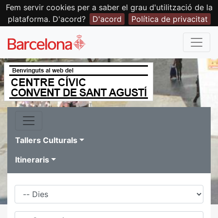
Fem servir cookies per a saber el grau d'utilització de la
plataforma. D'acord?
D'acord
Política de privacitat
Tallers Culturals
Itineraris
Dies
Família