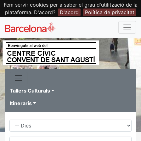
Fem servir cookies per a saber el grau d'utilització de la
plataforma. D'acord?
D'acord
Política de privacitat
Tallers Culturals
Itineraris
Dies
Família