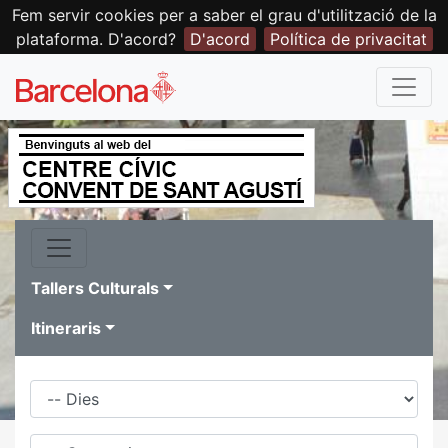
Fem servir cookies per a saber el grau d'utilització de la
plataforma. D'acord?
D'acord
Política de privacitat
Tallers Culturals
Itineraris
Dies
Família