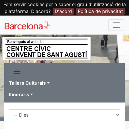
Fem servir cookies per a saber el grau d'utilització de la
plataforma. D'acord?
D'acord
Política de privacitat
Tallers Culturals
Itineraris
Dies
Família