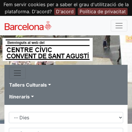
Fem servir cookies per a saber el grau d'utilització de la
plataforma. D'acord?
D'acord
Política de privacitat
Tallers Culturals
Itineraris
Dies
Família