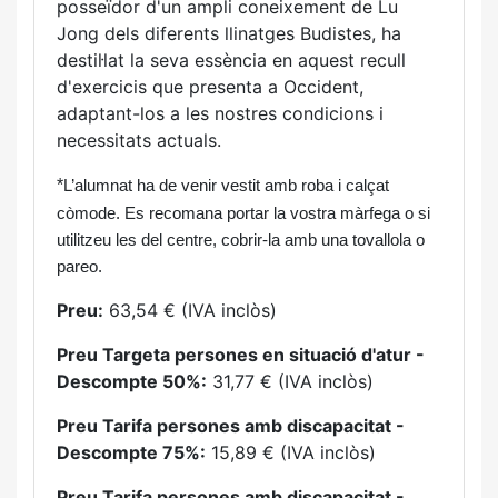
posseïdor d'un ampli coneixement de Lu
Jong dels diferents llinatges Budistes, ha
destil·lat la seva essència en aquest recull
d'exercicis que presenta a Occident,
adaptant-los a les nostres condicions i
necessitats actuals.
*
L’alumnat ha de venir vestit amb roba i calçat
còmode. Es recomana portar la vostra màrfega o si
utilitzeu les del centre, cobrir-la amb una tovallola o
pareo.
Preu:
63,54 € (IVA inclòs)
Preu Targeta persones en situació d'atur -
Descompte 50%:
31,77 € (IVA inclòs)
Preu Tarifa persones amb discapacitat -
Descompte 75%:
15,89 € (IVA inclòs)
Preu Tarifa persones amb discapacitat -