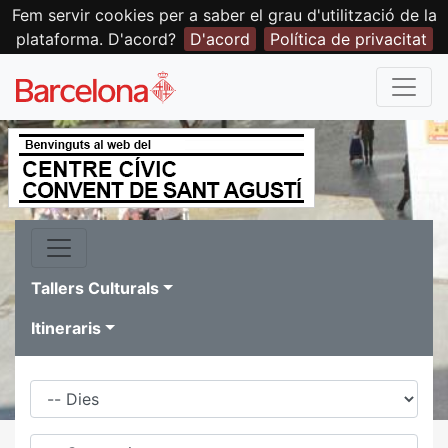
Fem servir cookies per a saber el grau d'utilització de la
plataforma. D'acord?
D'acord
Política de privacitat
Tallers Culturals
Itineraris
Dies
Família