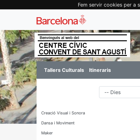
Fem servir cookies per a s
Tallers Culturals
Itineraris
Dies
Creació Visual i Sonora
Dansa i Moviment
Maker