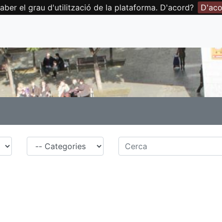
aber el grau d'utilització de la plataforma. D'acord?
D'aco
Família
Cerca