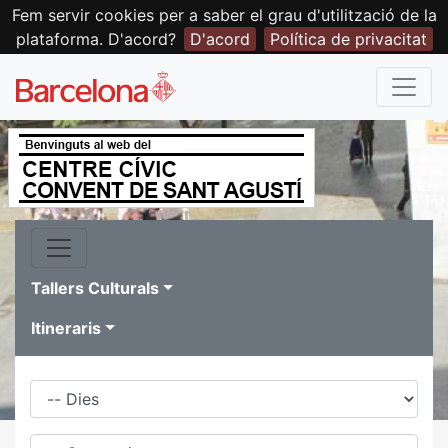
Fem servir cookies per a saber el grau d'utilització de la
plataforma. D'acord?
D'acord
Política de privacitat
Tallers Culturals
Itineraris
Dies
Família